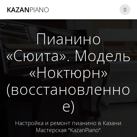
Перейти
KAZAN
PIANO
к
контенту
Пианино
«Сюита». Модель
«Ноктюрн»
(восстановленно
е)
Настройка и ремонт пианино в Казани.
Мастерская "KazanPiano".