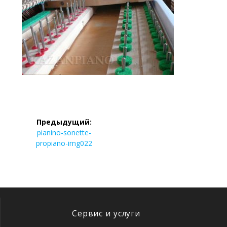
Навигация
Предыдущий:
по
Предыдущая
pianino-sonette-
запись:
propiano-img022
записям
Сервис и услуги