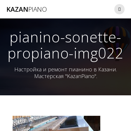
Перейти
KAZAN
PIANO
к
контенту
pianino-sonette-
propiano-img022
Настройка и ремонт пианино в Казани.
Мастерская "KazanPiano".