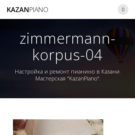
Перейти
KAZAN
PIANO
к
контенту
zimmermann-
korpus-04
Настройка и ремонт пианино в Казани.
Мастерская "KazanPiano".