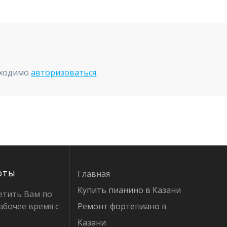
бходимо
авторизоваться
.
оты
Главная
Купить пианино в Казани
етить Вам по
абочее время с
Ремонт фортепиано в
Казани