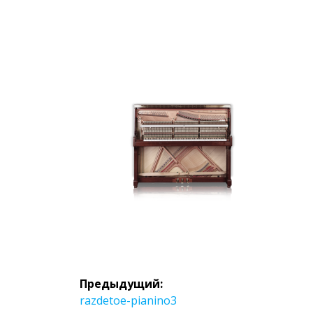
Навигация
Предыдущий:
по
Предыдущая
razdetoe-pianino3