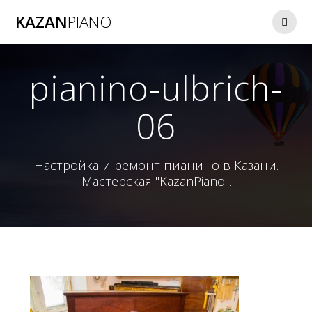
Перейти
KAZAN
PIANO
к
контенту
pianino-ulbrich-
06
Настройка и ремонт пианино в Казани.
Мастерская "KazanPiano".