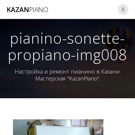
Перейти
KAZAN
PIANO
к
контенту
pianino-sonette-
propiano-img008
Настройка и ремонт пианино в Казани.
Мастерская "KazanPiano".