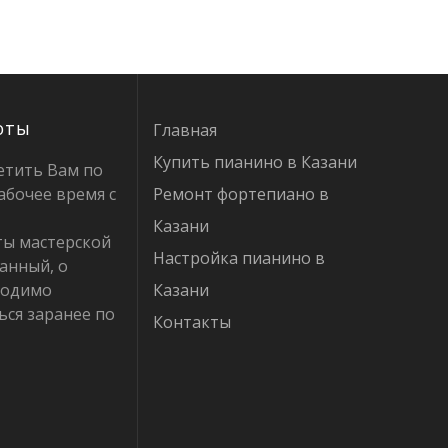
оты
Главная
Купить пианино в Казани
етить Вам по
абочее время с
Ремонт фортепиано в
Казани
ты мастерской
Настройка пианино в
анный, о
ходимо
Казани
ься заранее по
Контакты