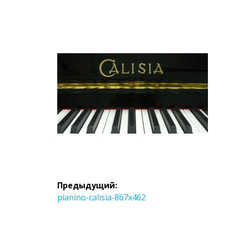
Навигация
Предыдущий:
по
Предыдущая
pianino-calisia-867х462
запись: