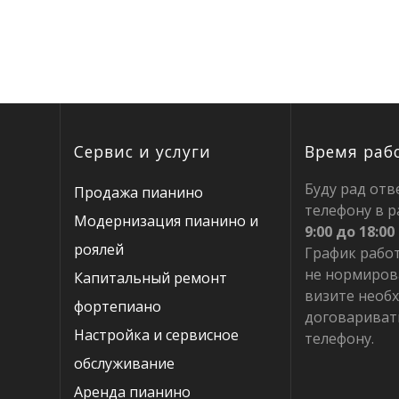
по
запись:
записям
Сервис и услуги
Время раб
Буду рад отв
Продажа пианино
телефону в р
Модернизация пианино и
9:00 до 18:00
роялей
График рабо
не нормиров
Капитальный ремонт
визите необ
фортепиано
договариват
Настройка и сервисное
телефону.
обслуживание
Аренда пианино