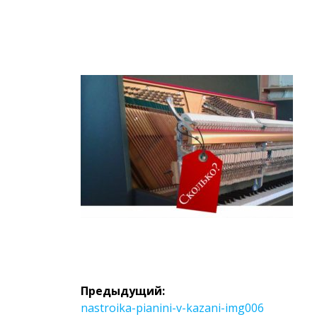
Навигация
Предыдущий:
Предыдущая
nastroika-pianini-v-kazani-img006