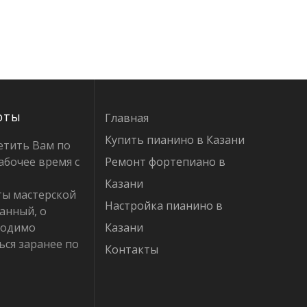
оты
Главная
Купить пианино в Казани
етить Вам по
абочее время с
Ремонт фортепиано в
Казани
ты мастерской
Настройка пианино в
анный, о
ходимо
Казани
ься заранее по
Контакты