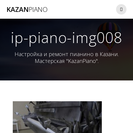
Перейти
KAZAN
PIANO
к
контенту
ip-piano-img008
Настройка и ремонт пианино в Казани.
Мастерская "KazanPiano".