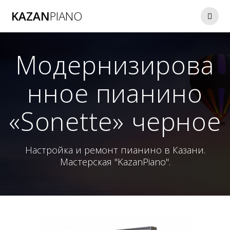
Перейти
KAZAN
PIANO
к
контенту
Модернизирова
нное пианино
«Sonette» черное
Настройка и ремонт пианино в Казани.
Мастерская "KazanPiano".