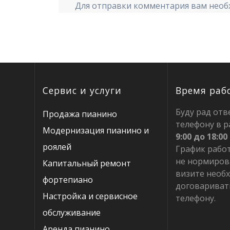
Для отправки комментария вам нео
Сервис и услуги
Время раб
Буду рад отв
Продажа пианино
телефону в р
Модернизация пианино и
9:00 до 18:00
роялей
График рабо
не нормиров
Капитальный ремонт
визите необ
фортепиано
договариват
Настройка и сервисное
телефону.
обслуживание
Аренда пианино