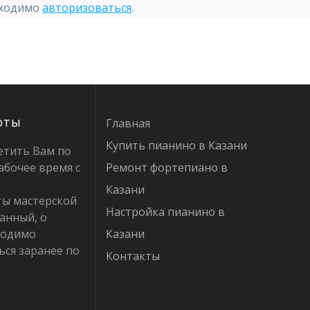
бходимо
авторизоваться
.
оты
Главная
Купить пианино в Казани
етить Вам по
абочее время с
Ремонт фортепиано в
Казани
ты мастерской
Настройка пианино в
анный, о
ходимо
Казани
ься заранее по
Контакты