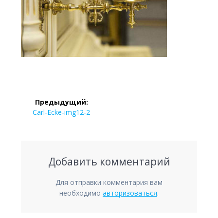
Навигация
Предыдущий:
по
Предыдущая
Carl-Ecke-img12-2
запись:
записям
Добавить комментарий
Для отправки комментария вам
необходимо
авторизоваться
.